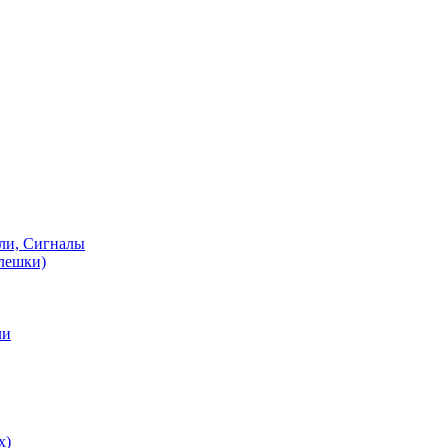
ели, Сигналы
флешки)
ли
х)