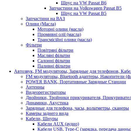
Шрус на VW Passat B6
Запчастини на Volkswagen Passat B5
Шрус на VW Passat B5
Запчастини на ВАЗ
Оливи (Масла)
Моторні оливи (масла)
Промивні олії (масла)
Трансмісійні оливи (масла)
Фільтри
Повітряні фільтри
Масляні фільтри
Салонні фільтри
Паливні фільтри
Автозвук, FM модуляторы, Зарядные для телефонов, Каб
FM модуляторы, Bluetooth адаптеры, Накопители (
POWER BANK, Портативные Зарядные Станции
Антенны
Видеорегистраторы
Двойники, Тройники прикуривателя, Прикуривате
Динамики, Акустика
Зарядные для телефона, часы, вольтметры, сканеры
Камеры заднего вида
Кабели, Шнуры
Кабели AUX (аудио)
Кабели USB, Type-C (зарядка, передача данны