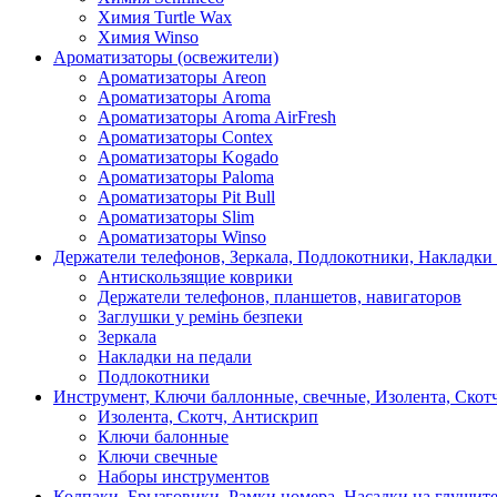
Химия Turtle Wax
Химия Winso
Ароматизаторы (освежители)
Ароматизаторы Areon
Ароматизаторы Aroma
Ароматизаторы Aroma AirFresh
Ароматизаторы Contex
Ароматизаторы Kogado
Ароматизаторы Paloma
Ароматизаторы Pit Bull
Ароматизаторы Slim
Ароматизаторы Winso
Держатели телефонов, Зеркала, Подлокотники, Накладки
Антискользящие коврики
Держатели телефонов, планшетов, навигаторов
Заглушки у ремінь безпеки
Зеркала
Накладки на педали
Подлокотники
Инструмент, Ключи баллонные, свечные, Изолента, Скот
Изолента, Скотч, Антискрип
Ключи балонные
Ключи свечные
Наборы инструментов
Колпаки, Брызговики, Рамки номера, Насадки на глушит