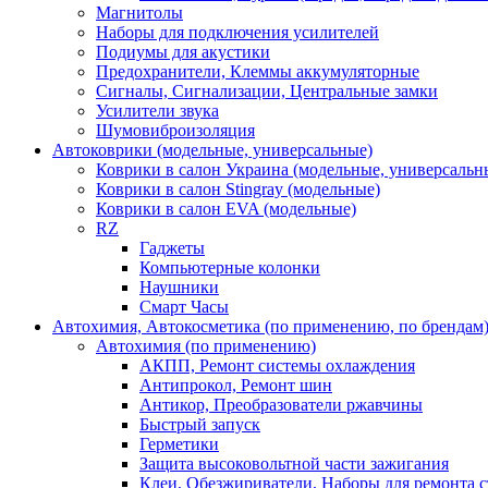
Магнитолы
Наборы для подключения усилителей
Подиумы для акустики
Предохранители, Клеммы аккумуляторные
Сигналы, Сигнализации, Центральные замки
Усилители звука
Шумовиброизоляция
Автоковрики (модельные, универсальные)
Коврики в салон Украина (модельные, универсальн
Коврики в салон Stingray (модельные)
Коврики в салон EVA (модельные)
RZ
Гаджеты
Компьютерные колонки
Наушники
Смарт Часы
Автохимия, Автокосметика (по применению, по брендам
Автохимия (по применению)
АКПП, Ремонт системы охлаждения
Антипрокол, Ремонт шин
Антикор, Преобразователи ржавчины
Быстрый запуск
Герметики
Защита высоковольтной части зажигания
Клеи, Обезжириватели, Наборы для ремонта с