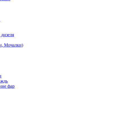
в
 дизеля
и, Мочалки)
и
ождь
ние фар