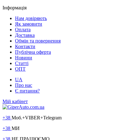
Інформація
Нам довіряють
Як замовити
Оплата
Доставка
Обмін та повернення
Контакти
Публічна оферта
Новини
Статті
ОПТ
UA
Про нас
Є питання?
Мій кабінет
+38
Моб.+VIBER+Telegram
+38
МИ
+38
НЕ ПРАЦЮЄМО