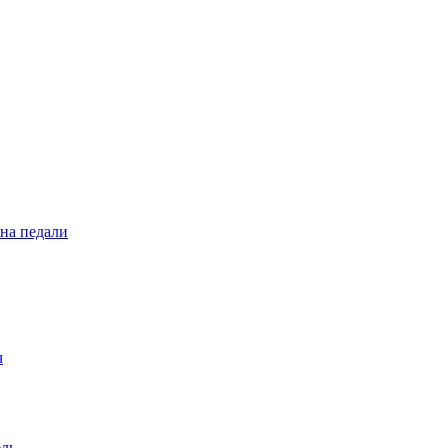
 на педали
ч
ель