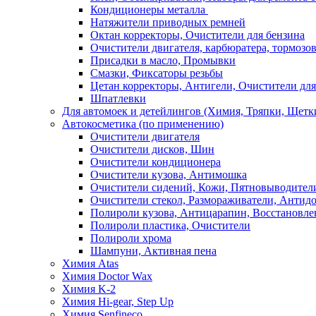
Кондиционеры металла
Натяжители приводных ремней
Октан корректоры, Очистители для бензина
Очистители двигателя, карбюратера, тормозо
Присадки в масло, Промывки
Смазки, Фиксаторы резьбы
Цетан корректоры, Антигели, Очистители для
Шпатлевки
Для автомоек и детейлингов (Химия, Тряпки, Щетк
Автокосметика (по применению)
Очистители двигателя
Очистители дисков, Шин
Очистители кондиционера
Очистители кузова, Антимошка
Очистители сидений, Кожи, Пятновыводител
Очистители стекол, Размораживатели, Антид
Полироли кузова, Антицарапин, Восстановле
Полироли пластика, Очистители
Полироли хрома
Шампуни, Активная пена
Химия Atas
Химия Doctor Wax
Химия K-2
Химия Hi-gear, Step Up
Химия Senfineco