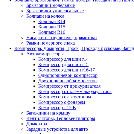
Брызговики модельные
Брызговики универсальные
Колпаки на колеса
Колпаки R14
Колпаки R15
Колпаки R16
Насадки на глушитель, прямотоки
Рамки номерного знака
Компрессора, Домкраты, Тросы, Провода пусковые, Заря
Автокомпрессоры
Компрессор для шин r14
Компрессор для шин r15
Компрессор для шин r16-17
Однопоршневой компрессор
Двухпоршневой компрессор
Компрессор от прикуривателя
Компрессор от клемм аккумулятора
Компрессор с автостопом
Компрессор с фонарем
Компрессор - 12 В
Багажники на крышу
Вентиляторы, Тепловентиляторы
Домкраты
Зарядные устройства для авто