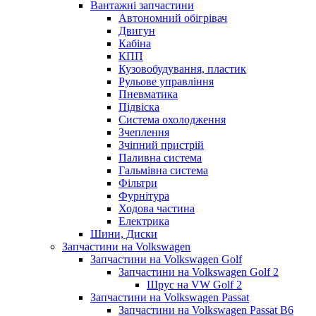
Вантажні запчастини
Автономний обігрівач
Двигун
Кабіна
КПП
Кузовобудування, пластик
Рульове управління
Пневматика
Підвіска
Система охолодження
Зчеплення
Зчіпний пристрій
Паливна система
Гальмівна система
Фільтри
Фурнітура
Ходова частина
Електрика
Шини, Диски
Запчастини на Volkswagen
Запчастини на Volkswagen Golf
Запчастини на Volkswagen Golf 2
Шрус на VW Golf 2
Запчастини на Volkswagen Passat
Запчастини на Volkswagen Passat B6