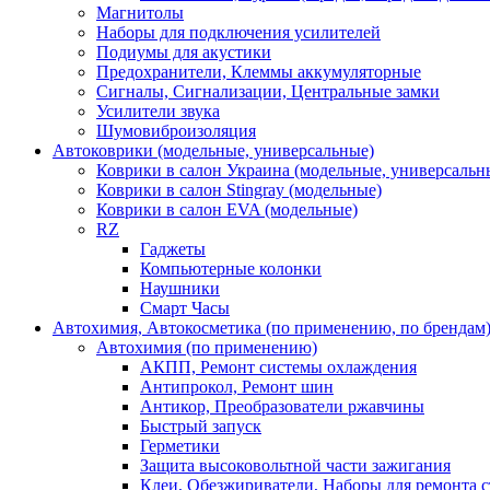
Магнитолы
Наборы для подключения усилителей
Подиумы для акустики
Предохранители, Клеммы аккумуляторные
Сигналы, Сигнализации, Центральные замки
Усилители звука
Шумовиброизоляция
Автоковрики (модельные, универсальные)
Коврики в салон Украина (модельные, универсальн
Коврики в салон Stingray (модельные)
Коврики в салон EVA (модельные)
RZ
Гаджеты
Компьютерные колонки
Наушники
Смарт Часы
Автохимия, Автокосметика (по применению, по брендам
Автохимия (по применению)
АКПП, Ремонт системы охлаждения
Антипрокол, Ремонт шин
Антикор, Преобразователи ржавчины
Быстрый запуск
Герметики
Защита высоковольтной части зажигания
Клеи, Обезжириватели, Наборы для ремонта с