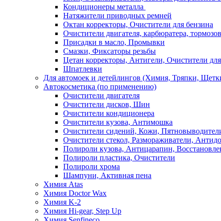
Кондиционеры металла
Натяжители приводных ремней
Октан корректоры, Очистители для бензина
Очистители двигателя, карбюратера, тормозо
Присадки в масло, Промывки
Смазки, Фиксаторы резьбы
Цетан корректоры, Антигели, Очистители для
Шпатлевки
Для автомоек и детейлингов (Химия, Тряпки, Щетк
Автокосметика (по применению)
Очистители двигателя
Очистители дисков, Шин
Очистители кондиционера
Очистители кузова, Антимошка
Очистители сидений, Кожи, Пятновыводител
Очистители стекол, Размораживатели, Антид
Полироли кузова, Антицарапин, Восстановле
Полироли пластика, Очистители
Полироли хрома
Шампуни, Активная пена
Химия Atas
Химия Doctor Wax
Химия K-2
Химия Hi-gear, Step Up
Химия Senfineco