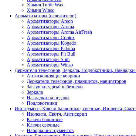
Химия Turtle Wax
Химия Winso
Ароматизаторы (освежители)
Ароматизаторы Areon
Ароматизаторы Aroma
Ароматизаторы Aroma AirFresh
Ароматизаторы Contex
Ароматизаторы Kogado
Ароматизаторы Paloma
Ароматизаторы Pit Bull
Ароматизаторы Slim
Ароматизаторы Winso
Держатели телефонов, Зеркала, Подлокотники, Накладки
Антискользящие коврики
Держатели телефонов, планшетов, навигаторов
Заглушки у ремінь безпеки
Зеркала
Накладки на педали
Подлокотники
Инструмент, Ключи баллонные, свечные, Изолента, Скот
Изолента, Скотч, Антискрип
Ключи балонные
Ключи свечные
Наборы инструментов
Колпаки, Брызговики, Рамки номера, Насадки на глушит