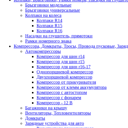
Брызговики модельные
Брызговики универсальные
Колпаки на колеса
Колпаки R14
Колпаки R15
Колпаки R16
Насадки на глушитель, прямотоки
Рамки номерного знака
Компрессора, Домкраты, Тросы, Провода пусковые, Заря
Автокомпрессоры
Компрессор для шин r14
Компрессор для шин r15
Компрессор для шин r16-17
Однопоршневой компрессор
Двухпоршневой компрессор
Компрессор от прикуривателя
Компрессор от клемм аккумулятора
Компрессор с автостопом
Компрессор с фонарем
Компрессор - 12 В
Багажники на крышу
Вентиляторы, Тепловентиляторы
Домкраты
Зарядные устройства для авто