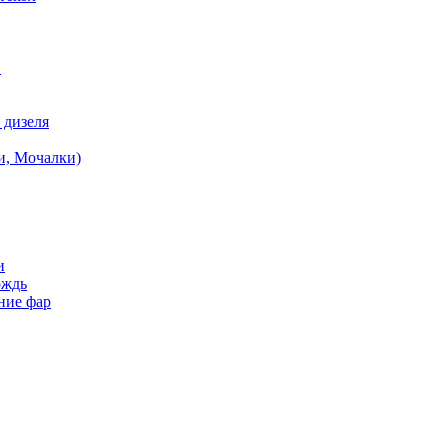
в
 дизеля
и, Мочалки)
и
ождь
ние фар