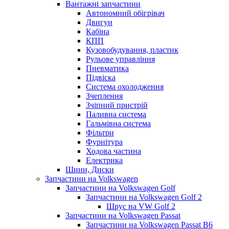
Вантажні запчастини
Автономний обігрівач
Двигун
Кабіна
КПП
Кузовобудування, пластик
Рульове управління
Пневматика
Підвіска
Система охолодження
Зчеплення
Зчіпний пристрій
Паливна система
Гальмівна система
Фільтри
Фурнітура
Ходова частина
Електрика
Шини, Диски
Запчастини на Volkswagen
Запчастини на Volkswagen Golf
Запчастини на Volkswagen Golf 2
Шрус на VW Golf 2
Запчастини на Volkswagen Passat
Запчастини на Volkswagen Passat B6