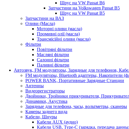
Шрус на VW Passat B6
Запчастини на Volkswagen Passat B5
Шрус на VW Passat B5
Запчастини на ВАЗ
Оливи (Масла)
Моторні оливи (масла)
Промивні олії (масла)
Трансмісійні оливи (масла)
Фільтри
Повітряні фільтри
Масляні фільтри
Салонні фільтри
Паливні фільтри
Автозвук, FM модуляторы, Зарядные для телефонов, Каб
FM модуляторы, Bluetooth адаптеры, Накопители (
POWER BANK, Портативные Зарядные Станции
Антенны
Видеорегистраторы
Двойники, Тройники прикуривателя, Прикуривате
Динамики, Акустика
Зарядные для телефона, часы, вольтметры, сканеры
Камеры заднего вида
Кабели, Шнуры
Кабели AUX (аудио)
Кабели USB, Type-C (зарядка, передача данны