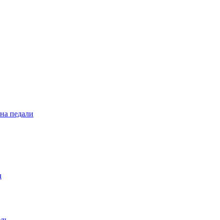
 на педали
ч
ель