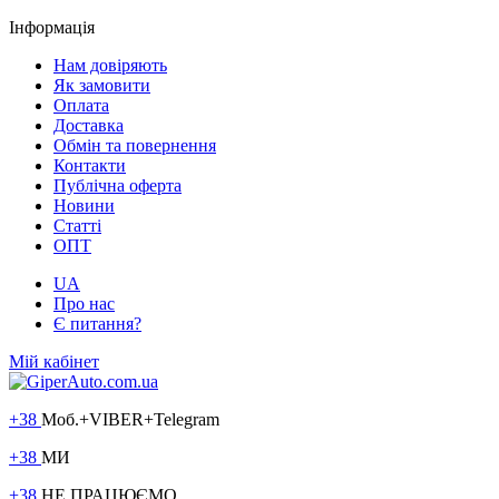
Інформація
Нам довіряють
Як замовити
Оплата
Доставка
Обмін та повернення
Контакти
Публічна оферта
Новини
Статті
ОПТ
UA
Про нас
Є питання?
Мій кабінет
+38
Моб.+VIBER+Telegram
+38
МИ
+38
НЕ ПРАЦЮЄМО