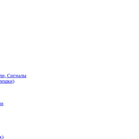
ели, Сигналы
флешки)
ли
х)